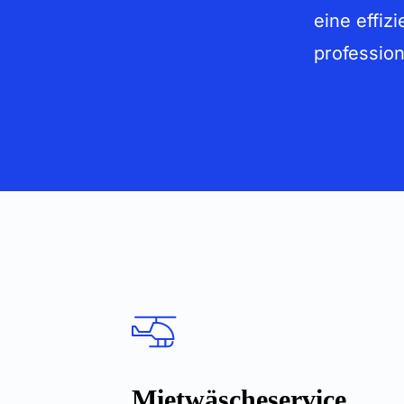
eine effiz
profession
Mietwäscheservice