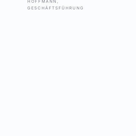
HOFFMANN,
GESCHÄFTSFÜHRUNG
IHR N
IHRE 
BETRE