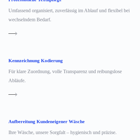
Umfassend organisiert, zuverlässig im Ablauf und flexibel bei
wechselndem Bedarf.
Kennzeichnung Kodierung
ICH WILLIGE EIN, DASS MEINE
Für klare Zuordnung, volle Transparenz und reibungslose
PERSÖNLICHEN DATEN IM RAHMEN
Abläufe.
DIESER REGISTRIERUNG FÜR DIE IN DER
DATENSCHUTZERKLÄRUNG GENANNTEN
ZWECKE GESPEICHERT UND
VERARBEITET WERDEN.
Aufbereitung Kundeneigener Wäsche
Ihre Wäsche, unsere Sorgfalt – hygienisch und präzise.