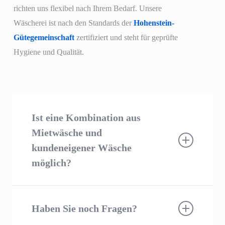
richten uns flexibel nach Ihrem Bedarf. Unsere
Wäscherei ist nach den Standards der
Hohenstein-
Gütegemeinschaft
zertifiziert und steht für geprüfte
Hygiene und Qualität.
Ist eine Kombination aus
Mietwäsche und
kundeneigener Wäsche
möglich?
Ja, das ist problemlos möglich. Wir bieten flexible
Versorgungskonzepte, bei denen Mietwäsche und
Haben Sie noch Fragen?
kundeneigene Textilien individuell kombiniert und
reibungslos in unsere Abläufe integriert werden.