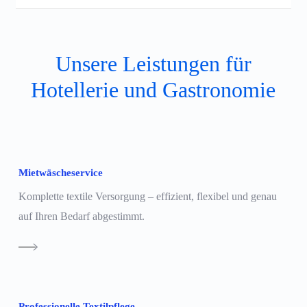
IHR NAME
Unsere Leistungen für
Hotellerie und Gastronomie
IHRE E-MAIL-ADRESSE
BETREFF
Mietwäscheservice
Komplette textile Versorgung – effizient, flexibel und genau
auf Ihren Bedarf abgestimmt.
NACHRICHT
Professionelle Textilpflege